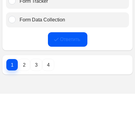
Form Tracker﻿
Form Data Collection﻿
Ответить
1
2
3
4