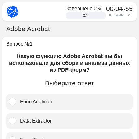
00
04
55
Завершено
0
%
:
:
ч
мин
с
0
/
4
Adobe Acrobat
Вопрос №
1
Какую функцию Adobe Acrobat вы бы
использовали для сбора и анализа данных
из PDF-форм?
Выберите ответ
Form Analyzer﻿
Data Extractor﻿