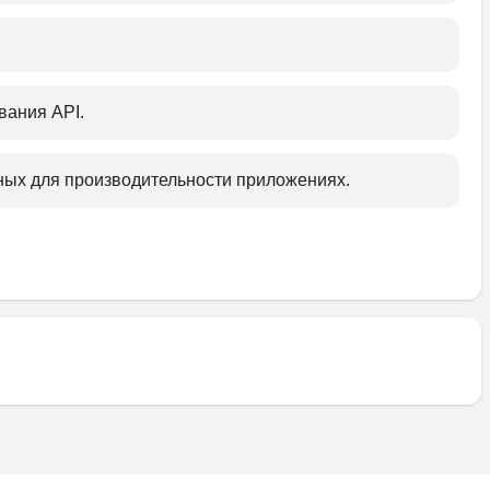
ания API.﻿
ных для производительности приложениях.﻿