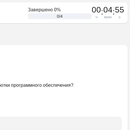
00
04
54
:
:
Завершено
0
%
0
/
4
ч
мин
с
отки программного обеспечения?﻿