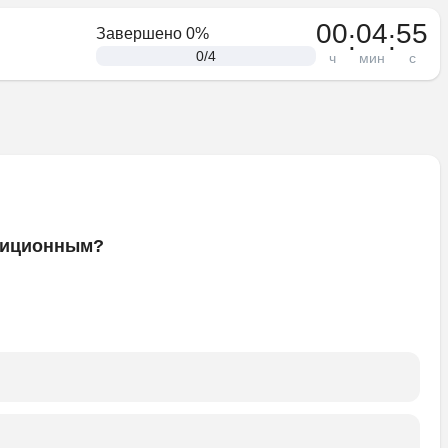
00
04
55
:
:
Завершено
0
%
0
/
4
ч
мин
с
адиционным?