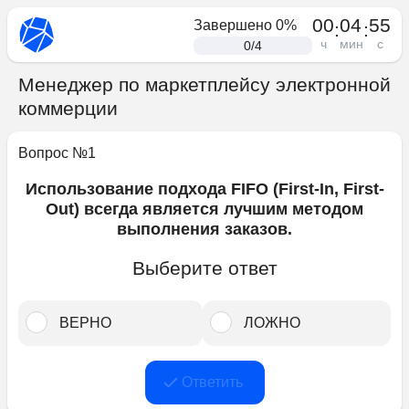
00
04
55
Завершено
0
%
:
:
ч
мин
с
0
/
4
Менеджер по маркетплейсу электронной
коммерции
Вопрос №
1
Использование подхода FIFO (First-In, First-
Out) всегда является лучшим методом
выполнения заказов.
Выберите ответ
ВЕРНО﻿
ЛОЖНО﻿
Ответить