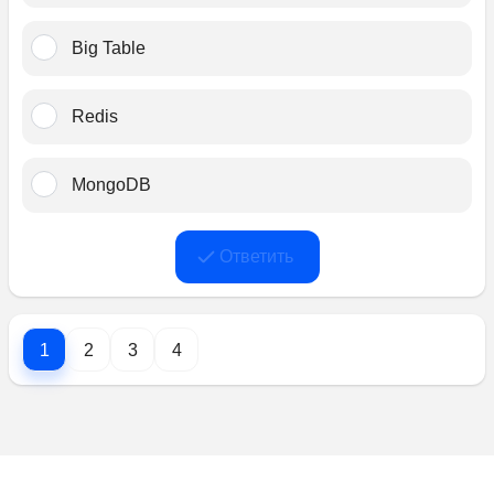
Big Table﻿
Redis
MongoDB﻿
Ответить
1
2
3
4