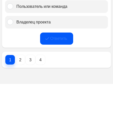
Пользователь или команда﻿
Владе﻿лец проекта
Ответить
1
2
3
4