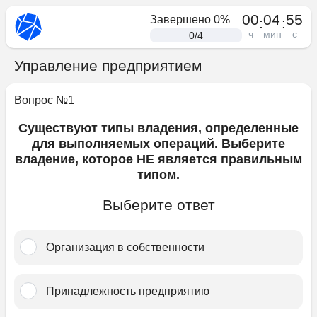
00
04
55
Завершено
0
%
:
:
ч
мин
с
0
/
4
Управление предприятием
Вопрос №
1
Cуществуют типы владения, определенные
для выполняемых операций. Выберите
владение, которое НЕ является правильным
типом.
Выберите ответ
Организация в собственности﻿
Принадлежность предприятию﻿