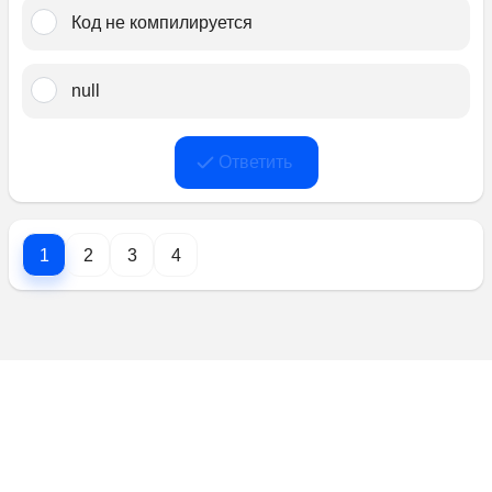
Код не компилируется
null
Ответить
1
2
3
4