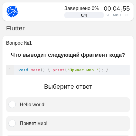
00
04
55
Завершено
0
%
:
:
ч
мин
с
0
/
4
Flutter
Вопрос №
1
Что выводит следующий фрагмент кода?
void
main
(
)
{
print
(
'Привет мир!'
)
;
}
Выберите ответ
Hello world!
Привет мир!