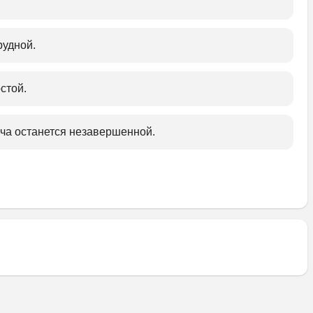
удной.﻿
стой.
ача останется незавершенной.﻿