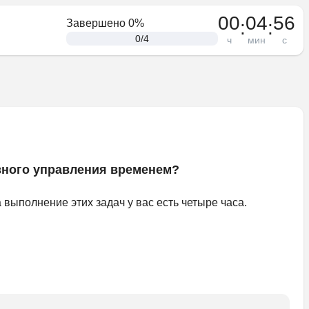
00
04
56
:
:
Завершено
0
%
0
/
4
ч
мин
с
вного управления временем?
 выполнение этих задач у вас есть четыре часа.