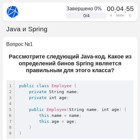
00
04
55
Завершено
0
%
:
:
ч
мин
с
0
/
4
Java и Spring
Вопрос №
1
Рассмотрите следующий Java-код. Какое из
определений бинов Spring является
правильным для этого класса?
public
class
Employee
{
private
 String name
;
private
 int age
;
public
Employee
(
String name
,
 int age
)
{
this
.
name 
=
 name
;
this
.
age 
=
 age
;
}
}