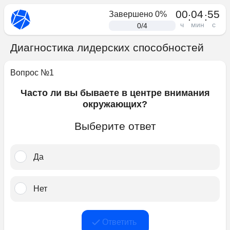
00
04
55
Завершено
0
%
:
:
ч
мин
с
0
/
4
Диагностика лидерских способностей
Вопрос №
1
Часто ли вы бываете в центре внимания
окружающих?
Выберите ответ
Да
Нет
Ответить