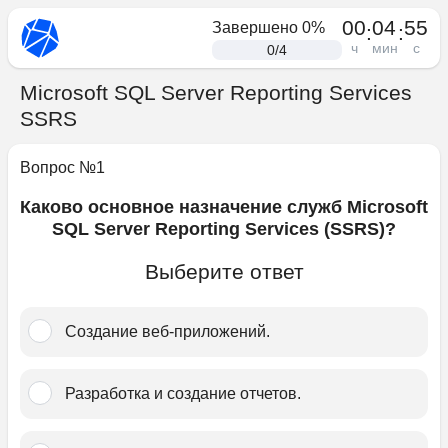
00
04
55
Завершено
0
%
:
:
ч
мин
с
0
/
4
Microsoft SQL Server Reporting Services
SSRS
Вопрос №
1
Каково основное назначение служб Microsoft
SQL Server Reporting Services (SSRS)?
Выберите ответ
Создание веб-приложений.﻿
Разработка и создание ﻿отчетов.