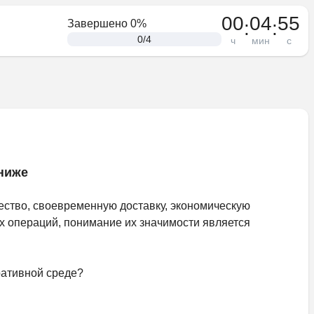
00
04
55
:
:
Завершено
0
%
0
/
4
ч
мин
с
ниже
ество, своевременную доставку, экономическую 
 операций, понимание их значимости является 
ративной среде?