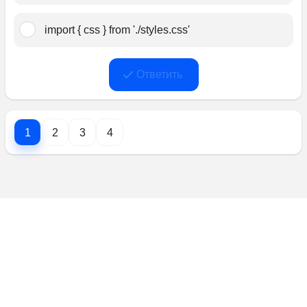
import { css } from './styles.css'
Ответить
1
2
3
4