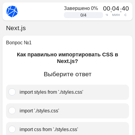
00
04
40
Завершено
0
%
:
:
ч
мин
с
0
/
4
Next.js
Вопрос №
1
Как правильно импортировать CSS в
Next.js?
Выберите ответ
import styles from './styles.css'
import './styles.css'
import css from './styles.css'