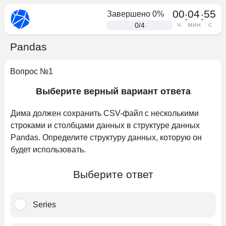
00
04
55
Завершено
0
%
:
:
ч
мин
с
0
/
4
Pandas
Вопрос №
1
Выберите верный вариант ответа
Дима должен сохранить CSV-файл с несколькими 
строками и столбцами данных в структуре данных 
Pandas. Определите структуру данных, которую он 
будет использовать.﻿
Выберите ответ
Series﻿