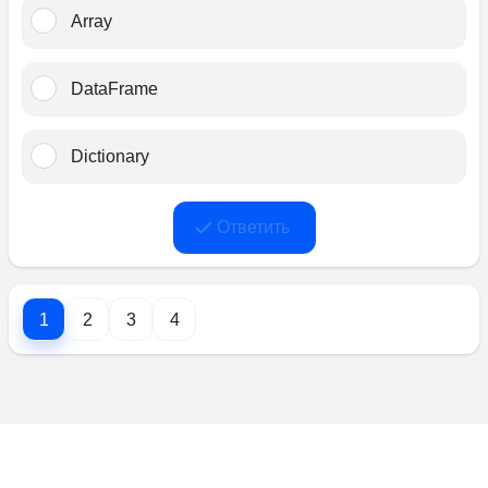
Array﻿
DataFrame﻿
Dictionary﻿
Ответить
1
2
3
4