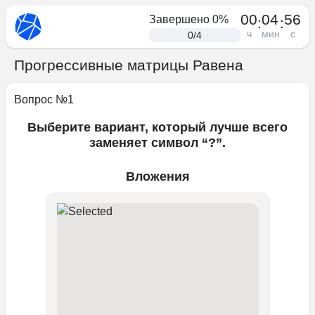
00
04
56
Завершено
0
%
:
:
ч
мин
с
0
/
4
Прогрессивные матрицы Равена
Вопрос №
1
Выберите вариант, который лучше всего
заменяет символ “?”.
Вложения