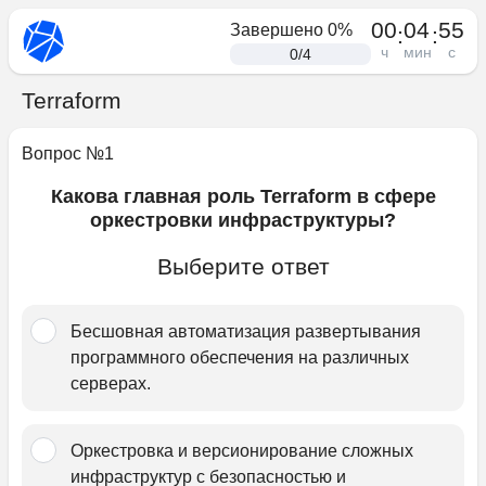
00
04
55
Завершено
0
%
:
:
ч
мин
с
0
/
4
Terraform
Вопрос №
1
Какова главная роль Terraform в сфере
оркестровки инфраструктуры?
Выберите ответ
Бесшовная автоматизация развертывания 
программного обеспечения на различных 
серверах.﻿
Оркестровка и в﻿ерсионирование сложных 
инфраструктур с безопасностью и 