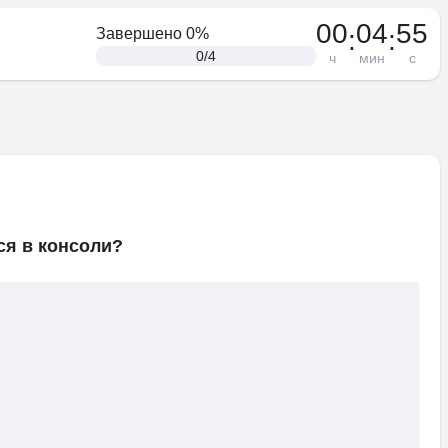
00
04
55
:
:
Завершено
0
%
0
/
4
ч
мин
с
ся в консоли?