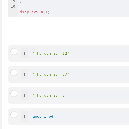
}
displaySum
(
)
;
'The sum is: 12'
'The sum is: 57'
'The sum is: 5'
undefined