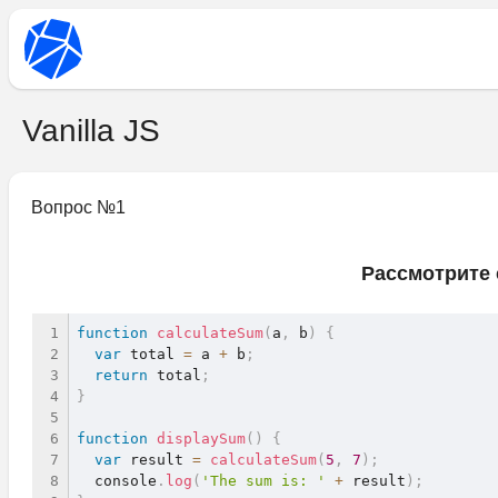
Vanilla JS
Вопрос №
1
Рассмотрите 
function
calculateSum
(
a
,
 b
)
{
var
 total 
=
 a 
+
 b
;
return
 total
;
}
function
displaySum
(
)
{
var
 result 
=
calculateSum
(
5
,
7
)
;
  console
.
log
(
'The sum is: '
+
 result
)
;