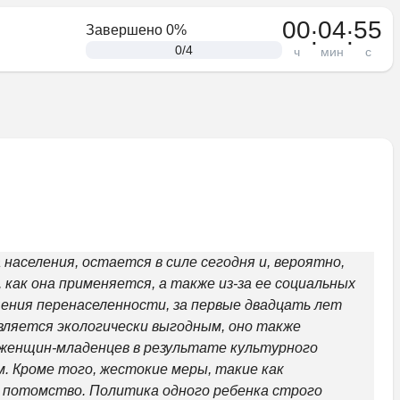
00
04
55
:
:
Завершено
0
%
0
/
4
ч
мин
с
населения, остается в силе сегодня и, вероятно, 
ак она применяется, а также из-за ее социальных 
ния перенаселенности, за первые двадцать лет 
вляется экологически выгодным, оно также 
 женщин-младенцев в результате культурного 
 Кроме того, жестокие меры, такие как 
 потомство. Политика одного ребенка строго 