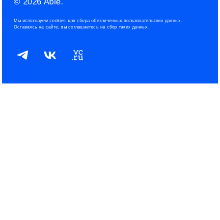
© 2026 Able.
Политика файлов cookies
Мы используем cookies для сбора обезличенных пользовательских данных.
Оставаясь на сайте, вы соглашаетесь на сбор таких данных.