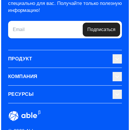
специально для вас.
Получайте только полезную
информацию!
Email
Подписаться
ПРОДУКТ
Библиотека тестов
КОМПАНИЯ
Используйте Able
О нас
РЕСУРСЫ
Эксперты
Наши контакты
Тарифные планы
Наш блог
Условия использования
ROI рекрутинга
Сообщество
Конфиденциальность