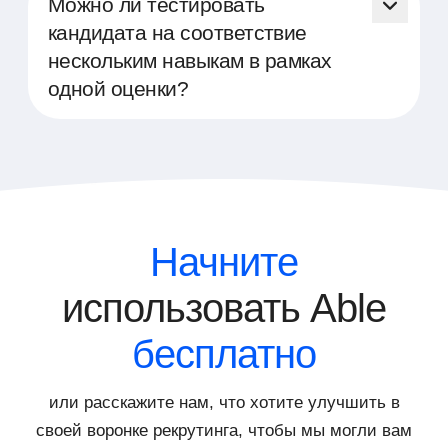
Можно ли тестировать
процесса прохождения тестов.
учетных записей в рамках одной
кандидата на соответствие
компании, что позволяет разным
нескольким навыкам в рамках
сотрудникам иметь доступ ко всей
одной оценки?
необходимой информации. Это
обеспечивает удобное использование
Да, наша платформа позволяет в рамках
платформы и эффективное
одного тестирования собрать и оценить
распределение обязанностей в процессе
несколько навыков, которые требуются
подбора и оценки персонала.
кандидату. Это позволяет провести
комплексный анализ и получить
всестороннее представление о
Начните
потенциале кандидата, экономя при этом
время и ресурсы компании.
использовать Able
бесплатно
или расскажите нам, что хотите улучшить в
своей воронке рекрутинга, чтобы мы могли вам