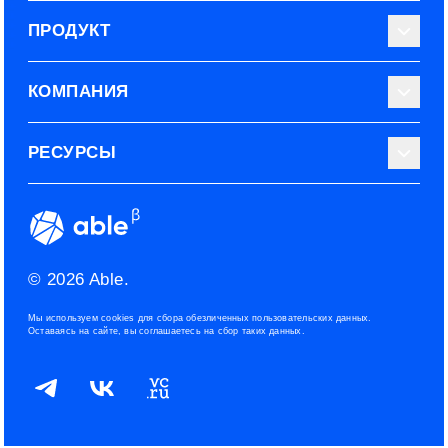
ПРОДУКТ
Библиотека тестов
КОМПАНИЯ
Используйте Able
О нас
РЕСУРСЫ
Эксперты
Наши контакты
Тарифные планы
Наш блог
Условия использования
ROI рекрутинга
Сообщество
Конфиденциальность
© 2026 Able.
Политика файлов cookies
Мы используем cookies для сбора обезличенных пользовательских данных.
Оставаясь на сайте, вы соглашаетесь на сбор таких данных.