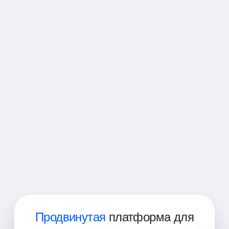
Backend разработчик
Full Stack разработчик
PHP разработчик
Инженер-программист
Веб-разработчик
Младший Full-stack разработчик
Продвинутая
платформа для