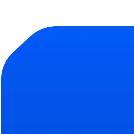
Продукт
Компания
Библиотека тесто
О на
Полная база навыков
Подро
Эксперты
Наш
Кто помогает делать Abl
Свяжи
ROI рекрутинга
Усл
Сокращение затрат на 
Тариф