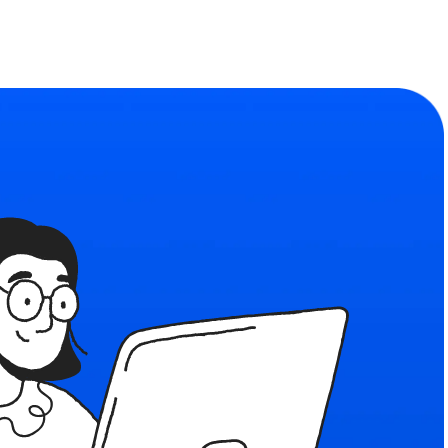
Сообщество
ьности
Найдите единомышленников
формы
льзования
я рекомендательных