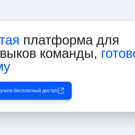
тая
платформа для
авыков команды,
готов
му
лучите бесплатный доступ