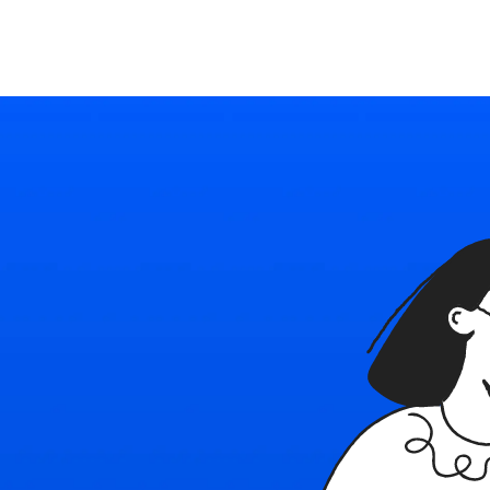
Ресурсы
Войти
Начать бесплатно
Политика
в
с
Наш блог
Используйте Able
конфиденциал
бнее о платформе
Последние новости и советы
Подробное руководство
Безопасность плат
Политика испо
и контакты
Тарифные планы
cookie
e
тесь с нами
Индивидуальные решения для каждого
Правила применени
технологий в Able
овия использования
найм
ы, ограничения и правила