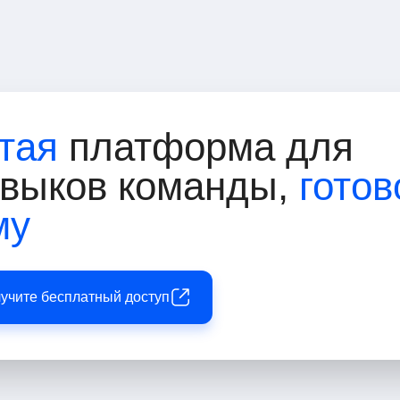
тая
платформа для
авыков команды,
готов
му
лучите бесплатный доступ