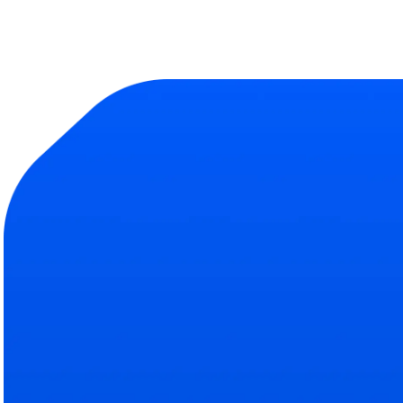
Продукт
Компания
Библиотека тесто
О на
Полная база навыков
Подро
Эксперты
Наш
Кто помогает делать Abl
Свяжи
ROI рекрутинга
Усл
Сокращение затрат на 
Тариф