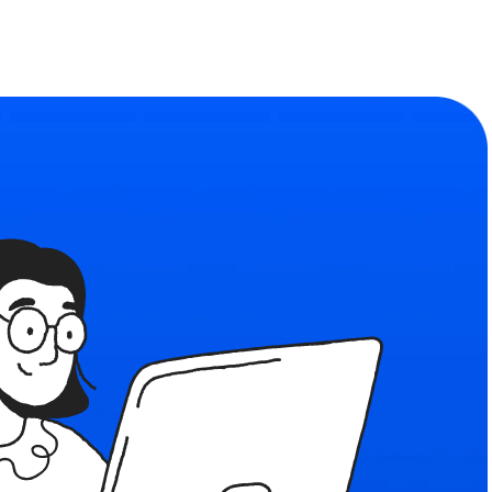
Сообщество
ьности
Найдите единомышленников
формы
льзования
я рекомендательных