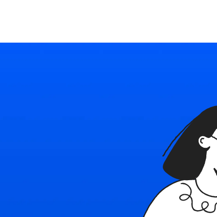
Ресурсы
Войти
Начать бесплатно
Политика
в
с
Наш блог
Используйте Able
конфиденциал
бнее о платформе
Последние новости и советы
Подробное руководство
Безопасность плат
Политика испо
и контакты
Тарифные планы
cookie
e
тесь с нами
Индивидуальные решения для каждого
Правила применени
технологий в Able
овия использования
найм
ы, ограничения и правила