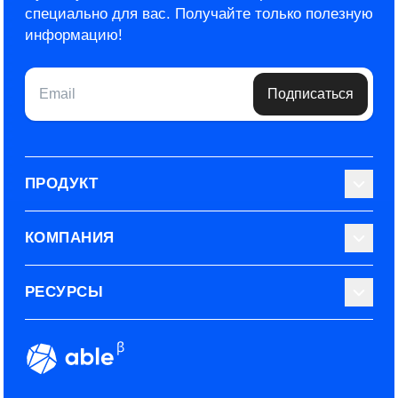
специально для вас.
Получайте только полезную
информацию!
Email
Подписаться
ПРОДУКТ
Библиотека тестов
КОМПАНИЯ
Используйте Able
О нас
РЕСУРСЫ
Эксперты
Наши контакты
Тарифные планы
Наш блог
Условия использования
ROI рекрутинга
Сообщество
Конфиденциальность