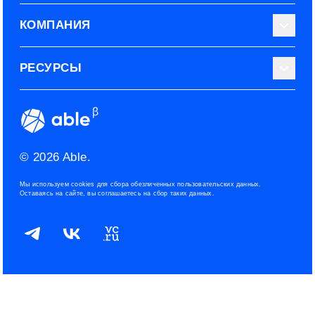
Библиотека тестов
КОМПАНИЯ
Используйте Able
О нас
РЕСУРСЫ
Эксперты
Наши контакты
Тарифные планы
Наш блог
Условия использования
ROI рекрутинга
Сообщество
Конфиденциальность
© 2026 Able.
Политика файлов cookies
Мы используем cookies для сбора обезличенных пользовательских данных.
Оставаясь на сайте, вы соглашаетесь на сбор таких данных.