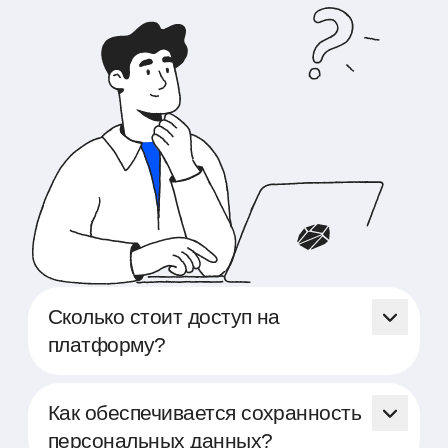
Сколько стоит доступ на
платформу?
Доступ на платформу Able
предоставляется бесплатно. Мы
Как обеспечивается сохранность
стремимся поддержать HR-специалистов
персональных данных?