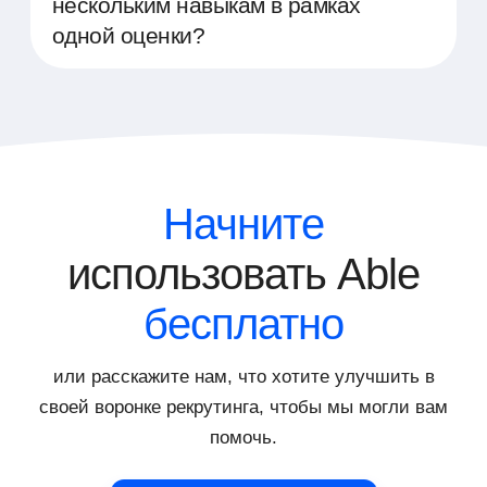
нескольким навыкам в рамках
сотрудникам иметь доступ ко всей
одной оценки?
необходимой информации. Это
обеспечивает удобное использование
Да, наша платформа позволяет в рамках
платформы и эффективное
одного тестирования собрать и оценить
распределение обязанностей в процессе
несколько навыков, которые требуются
подбора и оценки персонала.
кандидату. Это позволяет провести
комплексный анализ и получить
всестороннее представление о
Начните
потенциале кандидата, экономя при этом
время и ресурсы компании.
использовать Able
бесплатно
или расскажите нам, что хотите улучшить в
своей воронке рекрутинга, чтобы мы могли вам
помочь.