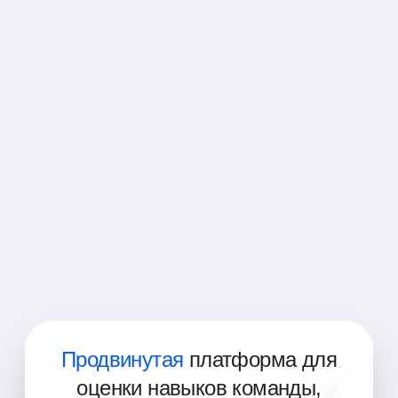
Дизайнер UI/UX
Администратор баз данных
Веб-разработчик
Разработчик мобильных приложений
Full-Stack разработчик
Веб-дизайнер
Back-End разработчик
Front-End разработчик
Продвинутая
платформа для
оценки навыков команды,