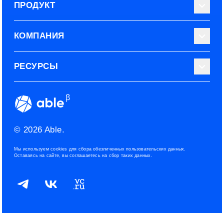
ПРОДУКТ
Библиотека тестов
КОМПАНИЯ
Используйте Able
О нас
РЕСУРСЫ
Эксперты
Наши контакты
Тарифные планы
Наш блог
Условия использования
ROI рекрутинга
Сообщество
Конфиденциальность
© 2026 Able.
Политика файлов cookies
Мы используем cookies для сбора обезличенных пользовательских данных.
Оставаясь на сайте, вы соглашаетесь на сбор таких данных.