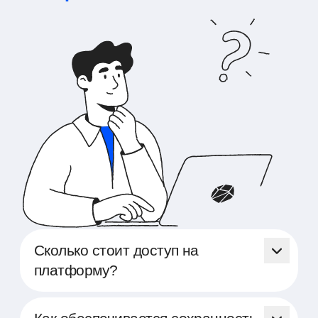
Сколько стоит доступ на
платформу?
Доступ на платформу Able
предоставляется бесплатно. Мы