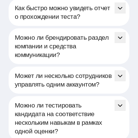
вашей компании.
результатов тестирования мы применяем
Как быстро можно увидеть отчет
несколько методов контроля. Во-первых,
о прохождении теста?
система отслеживает использование
разных устройств кандидатом, что
Отчеты о прохождении теста становятся
помогает идентифицировать попытки
доступными в аккаунте компании сразу
Можно ли брендировать раздел
передачи доступа к тесту третьим лицам.
после завершения тестирования. Вы
компании и средства
Во-вторых, наша платформа
можете просматривать подробные
коммуникации?
контролирует, чтобы тестирование
результаты в любое удобное время, что
проходило в полноэкранном режиме, а
позволяет быстро принимать
На нашей платформе вы имеете
также следит за сменой фокуса экрана во
обоснованные решения о дальнейших
возможность брендировать не только
Может ли несколько сотрудников
время прохождения теста. Эти меры
шагах в процессе подбора или развития
внешний вид вашего раздела компании,
управлять одним аккаунтом?
помогают гарантировать, что тест
персонала.
но и персонализировать коммуникации с
проходится лично кандидатом без
кандидатами, включая электронные
На нашей платформе предусмотрена
внешней помощи.
письма, а также визуальное оформление
возможность использования нескольких
Можно ли тестировать
процесса прохождения тестов.
учетных записей в рамках одной
кандидата на соответствие
компании, что позволяет разным
нескольким навыкам в рамках
сотрудникам иметь доступ ко всей
одной оценки?
необходимой информации. Это