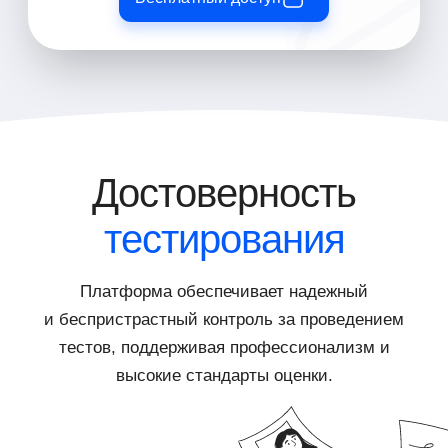
Достоверность
тестирования
Платформа обеспечивает надежный
и беспристрастный контроль за проведением
тестов, поддерживая профессионализм и
высокие стандарты оценки.