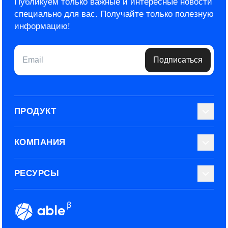
Публикуем только важные и интересные новости
специально для вас.
Получайте только полезную
информацию!
Email
Подписаться
ПРОДУКТ
Библиотека тестов
КОМПАНИЯ
Используйте Able
О нас
РЕСУРСЫ
Эксперты
Наши контакты
Тарифные планы
Наш блог
Условия использования
ROI рекрутинга
Сообщество