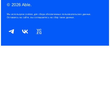
Конфиденциальность
© 2026 Able.
Политика файлов cookies
Мы используем cookies для сбора обезличенных пользовательских данных.
Оставаясь на сайте, вы соглашаетесь на сбор таких данных.