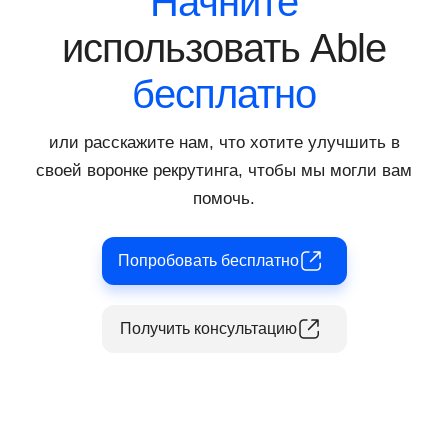
Начните
потенциале кандидата, экономя при этом
время и ресурсы компании.
использовать Able
бесплатно
или расскажите нам, что хотите улучшить в
своей воронке рекрутинга, чтобы мы могли вам
помочь.
Попробовать бесплатно
Получить консультацию