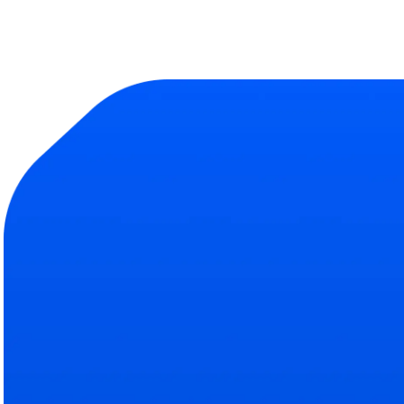
Продукт
Компания
Библиотека тесто
О на
Полная база навыков
Подро
Эксперты
Наш
Кто помогает делать Abl
Свяжи
ROI рекрутинга
Усл
Сокращение затрат на 
Тариф