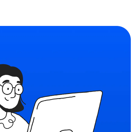
Сообщество
ьности
Найдите единомышленников
формы
льзования
я рекомендательных