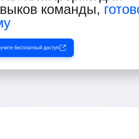
авыков команды,
готов
му
лучите бесплатный доступ