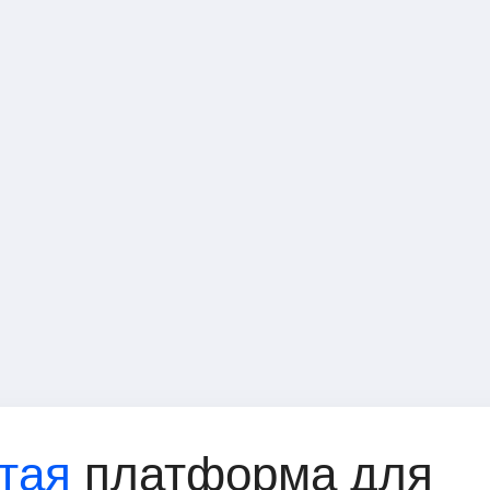
Менеджер по рабо
Аналитик по цено
Аналитик по прод
Исследователь ры
Бренд-менеджер
Ассистент по исс
Стратегический п
тая
платформа для