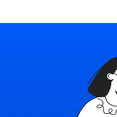
Ресурсы
Войти
Начать бесплатно
Политика
в
с
Наш блог
Используйте Able
конфиденциал
бнее о платформе
Последние новости и советы
Подробное руководство
Безопасность плат
Политика испо
и контакты
Тарифные планы
cookie
e
тесь с нами
Индивидуальные решения для каждого
Правила применени
технологий в Able
овия использования
найм
ы, ограничения и правила