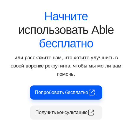
комплексный анализ и получить
всестороннее представление о
Начните
потенциале кандидата, экономя при этом
время и ресурсы компании.
использовать Able
бесплатно
или расскажите нам, что хотите улучшить в
своей воронке рекрутинга, чтобы мы могли вам
помочь.
Попробовать бесплатно
Получить консультацию