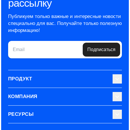
рассылку
Публикуем только важные и интересные новости
специально для вас.
Получайте только полезную
информацию!
Email
Подписаться
ПРОДУКТ
Библиотека тестов
КОМПАНИЯ
Используйте Able
О нас
РЕСУРСЫ
Эксперты
Наши контакты
Тарифные планы
Наш блог