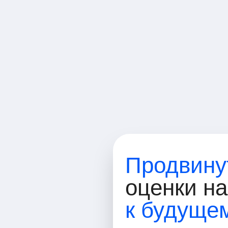
Русский
Продвину
оценки н
к будуще