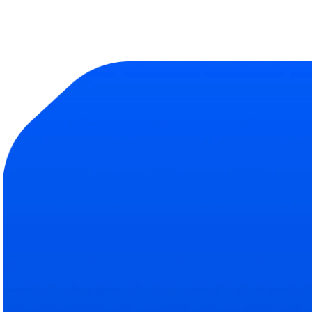
Продукт
Компания
Библиотека тесто
О на
Полная база навыков
Подро
Эксперты
Наш
Кто помогает делать Abl
Свяжи
ROI рекрутинга
Усл
Сокращение затрат на 
Тариф