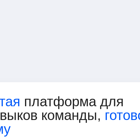
тая
платформа для
авыков команды,
готов
му