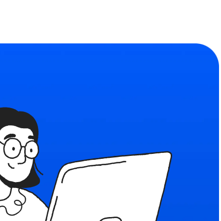
Сообщество
ьности
Найдите единомышленников
формы
льзования
я рекомендательных