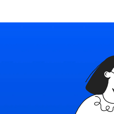
Ресурсы
Войти
Начать бесплатно
Политика
в
с
Наш блог
Используйте Able
конфиденциал
бнее о платформе
Последние новости и советы
Подробное руководство
Безопасность плат
Политика испо
и контакты
Тарифные планы
cookie
e
тесь с нами
Индивидуальные решения для каждого
Правила применени
технологий в Able
овия использования
найм
ы, ограничения и правила