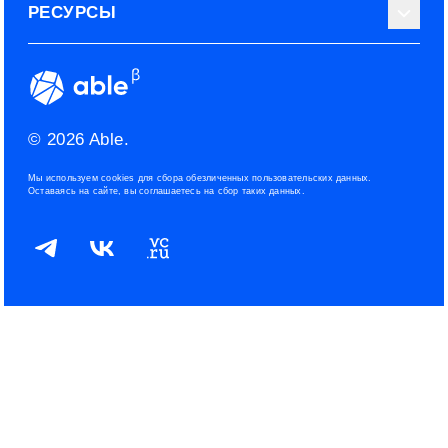
О нас
РЕСУРСЫ
Эксперты
Наши контакты
Тарифные планы
Наш блог
Условия использования
ROI рекрутинга
Сообщество
Конфиденциальность
© 2026 Able.
Политика файлов cookies
Мы используем cookies для сбора обезличенных пользовательских данных.
Оставаясь на сайте, вы соглашаетесь на сбор таких данных.