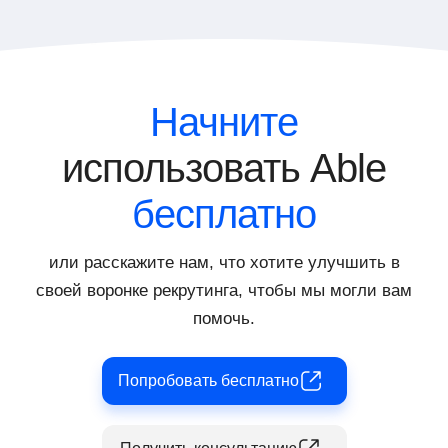
платформы и эффективное
одного тестирования собрать и оценить
распределение обязанностей в процессе
несколько навыков, которые требуются
подбора и оценки персонала.
кандидату. Это позволяет провести
комплексный анализ и получить
всестороннее представление о
Начните
потенциале кандидата, экономя при этом
время и ресурсы компании.
использовать Able
бесплатно
или расскажите нам, что хотите улучшить в
своей воронке рекрутинга, чтобы мы могли вам
помочь.
Попробовать бесплатно