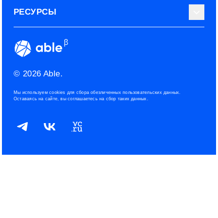
О нас
РЕСУРСЫ
Эксперты
Наши контакты
Тарифные планы
Наш блог
Условия использования
ROI рекрутинга
Сообщество
Конфиденциальность
© 2026 Able.
Политика файлов cookies
Мы используем cookies для сбора обезличенных пользовательских данных.
Оставаясь на сайте, вы соглашаетесь на сбор таких данных.