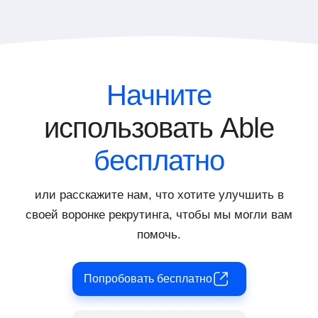
платформы и эффективное
одного тестирования собрать и оценить
распределение обязанностей в процессе
несколько навыков, которые требуются
подбора и оценки персонала.
кандидату. Это позволяет провести
комплексный анализ и получить
всестороннее представление о
Начните
потенциале кандидата, экономя при этом
время и ресурсы компании.
использовать Able
бесплатно
или расскажите нам, что хотите улучшить в
своей воронке рекрутинга, чтобы мы могли вам
помочь.
Попробовать бесплатно