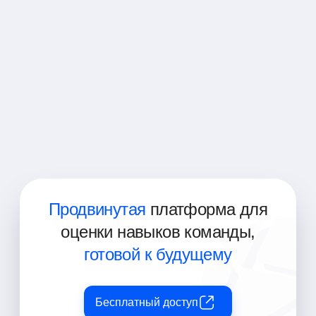
JavaScript разработчик
React разработчик
Frontend инженер
UI/UX разработчик
Full Stack разработчик (с упором на
frontend)
Продвинутая
платформа для
оценки навыков команды,
готовой к будущему
Бесплатный доступ