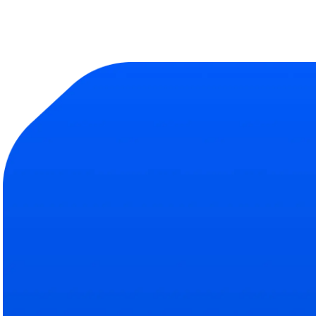
Продукт
Компания
Библиотека тесто
О на
Полная база навыков
Подро
Эксперты
Наш
Кто помогает делать Abl
Свяжи
ROI рекрутинга
Усл
Сокращение затрат на 
Тариф