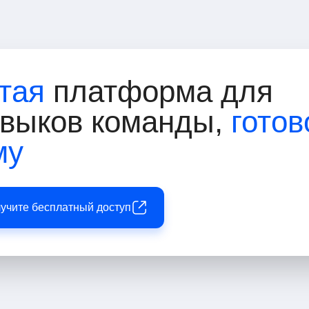
тая
платформа для
авыков команды,
готов
му
лучите бесплатный доступ