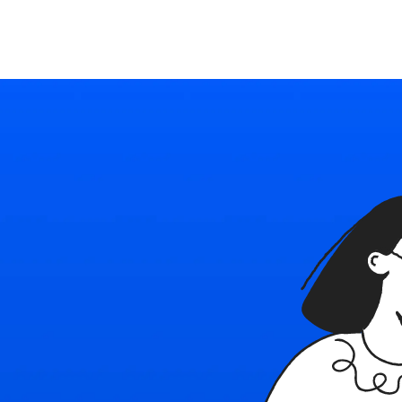
Ресурсы
Войти
Начать бесплатно
Политика
в
с
Наш блог
Используйте Able
конфиденциал
бнее о платформе
Последние новости и советы
Подробное руководство
Безопасность плат
Политика испо
и контакты
Тарифные планы
cookie
e
тесь с нами
Индивидуальные решения для каждого
Правила применени
технологий в Able
овия использования
найм
ы, ограничения и правила