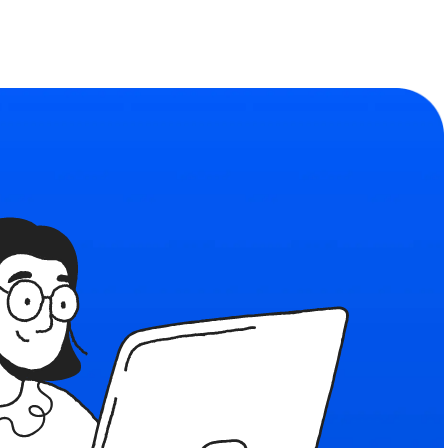
Сообщество
ьности
Найдите единомышленников
формы
льзования
я рекомендательных