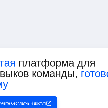
тая
платформа для
авыков команды,
готов
му
лучите бесплатный доступ