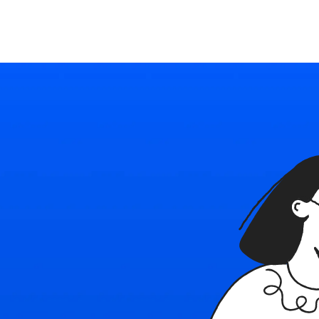
Ресурсы
Войти
Начать бесплатно
Политика
в
с
Наш блог
Используйте Able
конфиденциал
бнее о платформе
Последние новости и советы
Подробное руководство
Безопасность плат
Политика испо
и контакты
Тарифные планы
cookie
e
тесь с нами
Индивидуальные решения для каждого
Правила применени
технологий в Able
овия использования
найм
ы, ограничения и правила