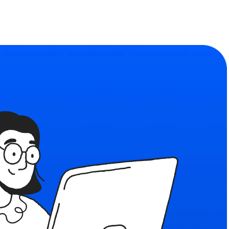
Сообщество
ьности
Найдите единомышленников
формы
льзования
я рекомендательных