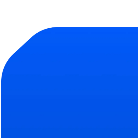
Продукт
Компания
Библиотека тесто
О на
Полная база навыков
Подро
Эксперты
Наш
Кто помогает делать Abl
Свяжи
ROI рекрутинга
Усл
Сокращение затрат на 
Тариф