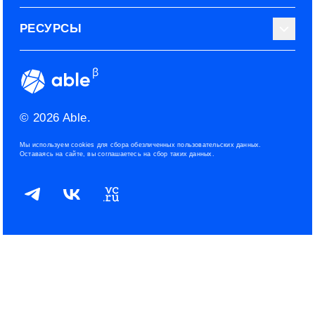
Используйте Able
О нас
РЕСУРСЫ
Эксперты
Наши контакты
Тарифные планы
Наш блог
Условия использования
ROI рекрутинга
Сообщество
Конфиденциальность
© 2026 Able.
Политика файлов cookies
Мы используем cookies для сбора обезличенных пользовательских данных.
Оставаясь на сайте, вы соглашаетесь на сбор таких данных.