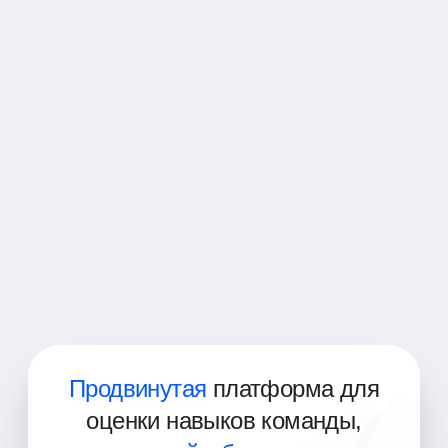
Разработчик хранилищ данных
Менеджер по хранилищам данных
Функциональный консультант SAP (с
фокусом на BI и аналитику)
Консультант по SAP BW on HANA
Разработчик SAP BW on HANA
Архитектор SAP BW on HANA
Администратор SAP BW on HANA
Продвинутая
платформа для
оценки навыков команды,