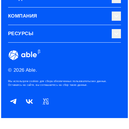
Библиотека тестов
КОМПАНИЯ
Используйте Able
О нас
РЕСУРСЫ
Эксперты
Наши контакты
Тарифные планы
Наш блог
Условия использования
ROI рекрутинга
Сообщество
Конфиденциальность
© 2026 Able.
Политика файлов cookies
Мы используем cookies для сбора обезличенных пользовательских данных.
Оставаясь на сайте, вы соглашаетесь на сбор таких данных.