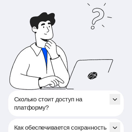
Сколько стоит доступ на
платформу?
Доступ на платформу Able
предоставляется бесплатно. Мы
Как обеспечивается сохранность