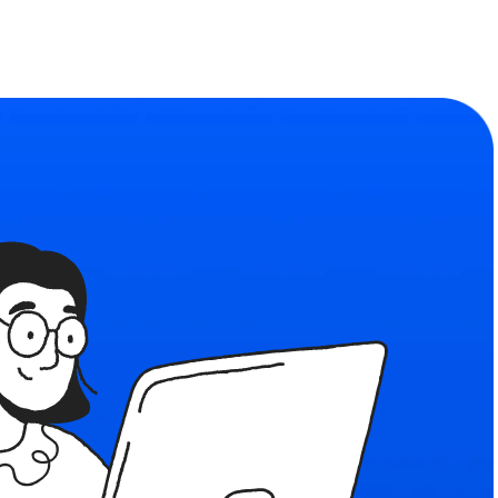
Сообщество
ьности
Найдите единомышленников
формы
льзования
я рекомендательных