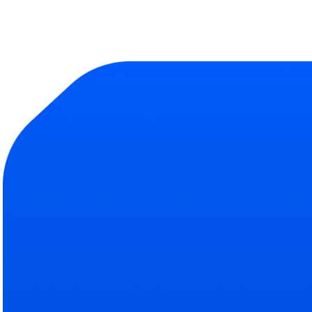
Продукт
Компания
Библиотека тесто
О на
Полная база навыков
Подро
Эксперты
Наш
Кто помогает делать Abl
Свяжи
ROI рекрутинга
Усл
Сокращение затрат на 
Тариф