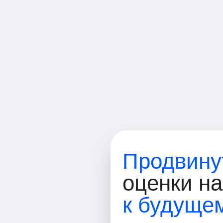
Русский
Продвину
оценки н
к будуще