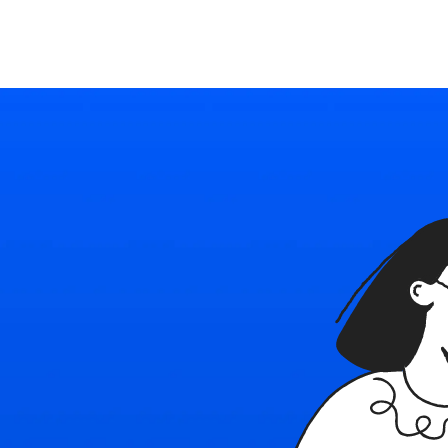
Ресурсы
Войти
Начать бесплатно
Политика
в
с
Наш блог
Используйте Able
конфиденциал
бнее о платформе
Последние новости и советы
Подробное руководство
Безопасность плат
Политика испо
и контакты
Тарифные планы
cookie
e
тесь с нами
Индивидуальные решения для каждого
Правила применени
технологий в Able
овия использования
найм
ы, ограничения и правила