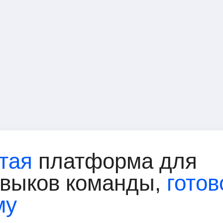
Спортивные трен
ИТ-специалисты
Финансовые анал
тая
платформа для
авыков команды,
готов
му