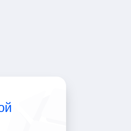
еры
итики
ой