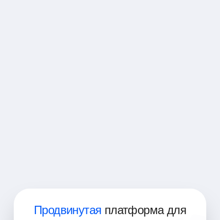
Предприниматели
Педагоги
Специалисты по продажам
Маркетологи
Политики
Психологи
Спортивные тренеры
ИТ-специалисты
Финансовые аналитики
Продвинутая
платформа для