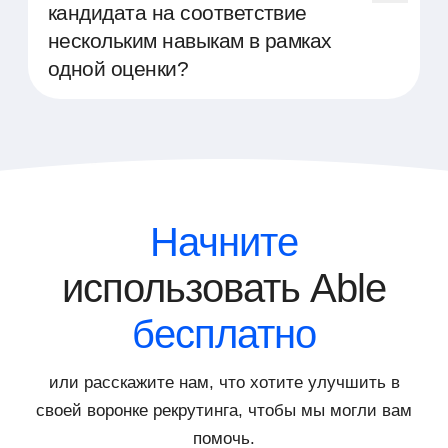
процесса прохождения тестов.
учетных записей в рамках одной
кандидата на соответствие
компании, что позволяет разным
нескольким навыкам в рамках
сотрудникам иметь доступ ко всей
одной оценки?
необходимой информации. Это
обеспечивает удобное использование
Да, наша платформа позволяет в рамках
платформы и эффективное
одного тестирования собрать и оценить
распределение обязанностей в процессе
несколько навыков, которые требуются
подбора и оценки персонала.
кандидату. Это позволяет провести
комплексный анализ и получить
всестороннее представление о
Начните
потенциале кандидата, экономя при этом
время и ресурсы компании.
использовать Able
бесплатно
или расскажите нам, что хотите улучшить в
своей воронке рекрутинга, чтобы мы могли вам
помочь.