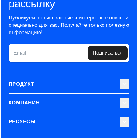
рассылку
Публикуем только важные и интересные новости
специально для вас.
Получайте только полезную
информацию!
Email
Подписаться
ПРОДУКТ
Библиотека тестов
КОМПАНИЯ
Используйте Able
О нас
РЕСУРСЫ
Эксперты
Наши контакты
Тарифные планы
Наш блог